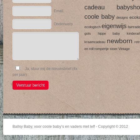
cadeau
babysho
Email
coole baby
ecok
designs
Onderwerp
eigenwijs
ecologisch
fairtrad
gots
hippe baby
kinderarb
newborn
kraamcadeau
ret
en roll
rompertje
stoer
Vintage
Ja, stuur mij de nieuwsbrief (4x
per jaar)
Verstuur bericht
Ballsy Baby, voor coole baby’s en vaders met lef! - Copyright © 2012