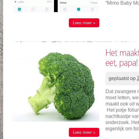
“Mimo Baby Mon
Lees meer »
geplaatst op
Dat zwangere 
moet letten, we
maakt ook uit 
Het potje foli
nachtkastje van
onderzoek. Het
eigenlijk om fo
Lees meer »