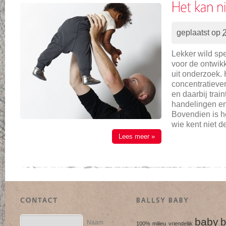
geplaatst op
Lekker wild spe
voor de ontwikke
uit onderzoek. 
concentratieve
en daarbij train
handelingen en
Bovendien is he
wie kent niet 
Lees meer »
baby
b
Naam
100% milieu vriendelijk