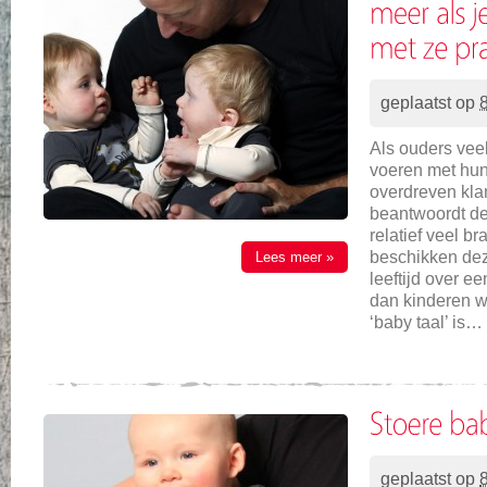
geplaatst op
Als ouders vee
voeren met hun
overdreven kla
beantwoordt de
relatief veel b
beschikken dez
Lees meer »
leeftijd over e
dan kinderen w
‘baby taal’ is…
geplaatst op