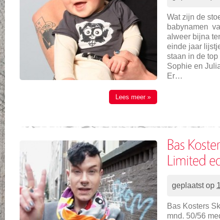
Wat zijn de sto
babynamen van
alweer bijna te
einde jaar lijs
staan in de top
Sophie en Julia 
Er…
Lees meer »
geplaatst op
Bas Kosters Sk
mnd. 50/56 med