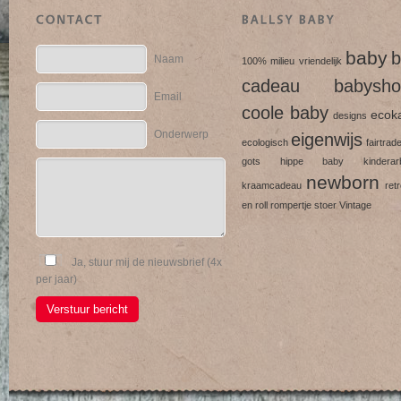
baby
b
Naam
100% milieu vriendelijk
cadeau
babysho
Email
coole baby
ecok
designs
Onderwerp
eigenwijs
ecologisch
fairtrad
gots
hippe baby
kinderarb
newborn
kraamcadeau
ret
en roll
rompertje
stoer
Vintage
Ja, stuur mij de nieuwsbrief (4x
per jaar)
Verstuur bericht