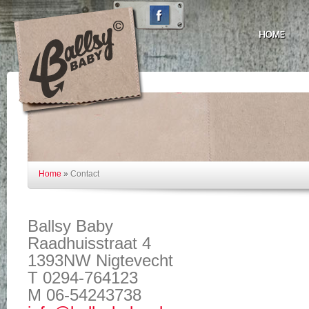
Home
»
Contact
Ballsy Baby
Raadhuisstraat 4
1393NW Nigtevecht
T 0294-764123
M 06-54243738