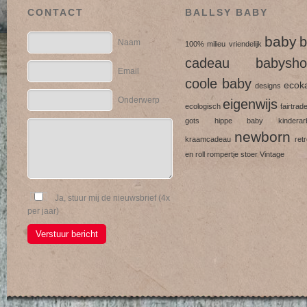
CONTACT
BALLSY BABY
baby
b
Naam
100% milieu vriendelijk
cadeau
babysho
Email
coole baby
ecok
designs
Onderwerp
eigenwijs
ecologisch
fairtrad
gots
hippe baby
kinderarb
newborn
kraamcadeau
ret
en roll
rompertje
stoer
Vintage
Ja, stuur mij de nieuwsbrief (4x
per jaar)
Verstuur bericht