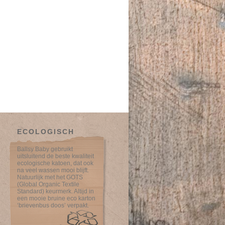
ECOLOGISCH
Ballsy Baby gebruikt
uitsluitend de beste kwaliteit
ecologische katoen, dat ook
na veel wassen mooi blijft.
Natuurlijk met het GOTS
(Global Organic Textile
Standard) keurmerk. Altijd in
een mooie bruine eco karton
‘brievenbus doos’ verpakt.