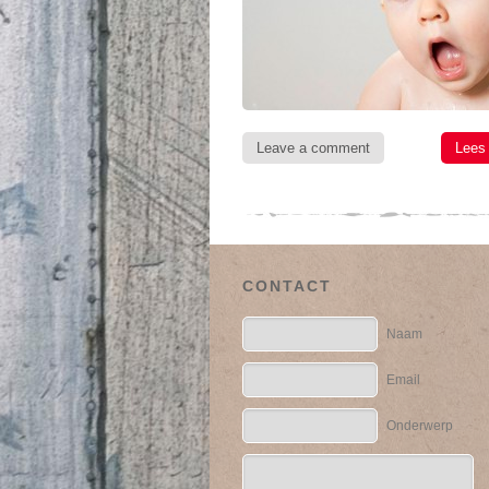
Leave a comment
Lees
CONTACT
Naam
Email
Onderwerp