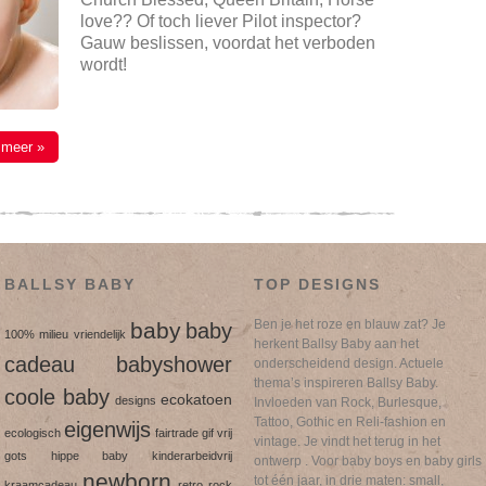
love?? Of toch liever Pilot inspector?
Gauw beslissen, voordat het verboden
wordt!
 meer »
BALLSY BABY
TOP DESIGNS
Ben je het roze en blauw zat? Je
baby
baby
100% milieu vriendelijk
herkent Ballsy Baby aan het
cadeau
babyshower
onderscheidend design. Actuele
thema’s inspireren Ballsy Baby.
coole baby
ecokatoen
designs
Invloeden van Rock, Burlesque,
Tattoo, Gothic en Reli-fashion en
eigenwijs
ecologisch
fairtrade
gif vrij
vintage. Je vindt het terug in het
gots
hippe baby
kinderarbeidvrij
ontwerp . Voor baby boys en baby girls
newborn
tot één jaar, in drie maten: small,
kraamcadeau
retro
rock