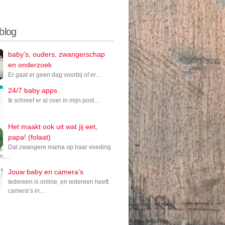
 blog
baby’s, ouders, zwangerschap
en onderzoek
Er gaat er geen dag voorbij of er…
24/7 baby apps
Ik schreef er al over in mijn post…
Het maakt ook uit wat jij eet,
papa! (folaat)
Dat zwangere mama op haar voeding
en,…
Jouw baby en camera’s
Iedereen is online, en iedereen heeft
camera’s in…