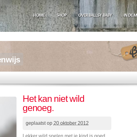
enwijs
Het kan niet wild
genoeg.
geplaatst op
20 oktober 2012
Lekker wild spelen met je kind is goed