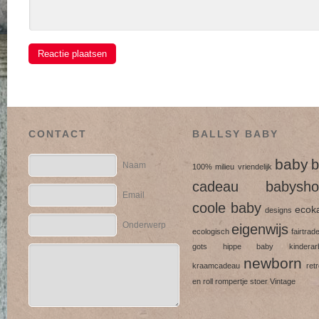
CONTACT
BALLSY BABY
baby
b
Naam
100% milieu vriendelijk
cadeau
babysho
Email
coole baby
ecok
designs
Onderwerp
eigenwijs
ecologisch
fairtrad
gots
hippe baby
kinderarb
newborn
kraamcadeau
ret
en roll
rompertje
stoer
Vintage