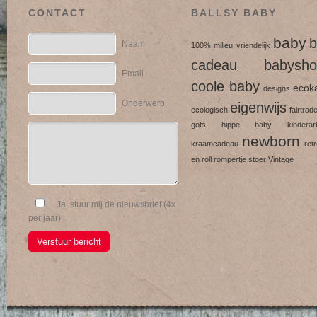
CONTACT
BALLSY BABY
baby
b
Naam
100% milieu vriendelijk
cadeau
babysho
Email
coole baby
ecok
designs
Onderwerp
eigenwijs
ecologisch
fairtrad
gots
hippe baby
kinderarb
newborn
kraamcadeau
ret
en roll
rompertje
stoer
Vintage
Ja, stuur mij de nieuwsbrief (4x
per jaar)
Verstuur bericht