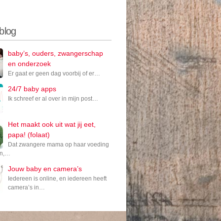
 blog
baby’s, ouders, zwangerschap
en onderzoek
Er gaat er geen dag voorbij of er…
24/7 baby apps
Ik schreef er al over in mijn post…
Het maakt ook uit wat jij eet,
papa! (folaat)
Dat zwangere mama op haar voeding
en,…
Jouw baby en camera’s
Iedereen is online, en iedereen heeft
camera’s in…