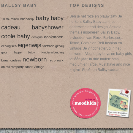
BALLSY BABY
TOP DESIGNS
Ben je het roze en blauw zat? Je
baby
baby
100% milieu vriendelijk
herkent Ballsy Baby aan het
cadeau
babyshower
onderscheidend design. Actuele
thema’s inspireren Ballsy Baby.
coole baby
ecokatoen
designs
Invloeden van Rock, Burlesque,
Tattoo, Gothic en Reli-fashion en
eigenwijs
ecologisch
fairtrade
gif vrij
vintage. Je vindt het terug in het
gots
hippe baby
kinderarbeidvrij
ontwerp . Voor baby boys en baby girls
newborn
tot één jaar, in drie maten: small,
kraamcadeau
retro
rock
medium en large. Must have and nice
en roll
rompertje
stoer
Vintage
to give. Geef een Ballsy cadeau!