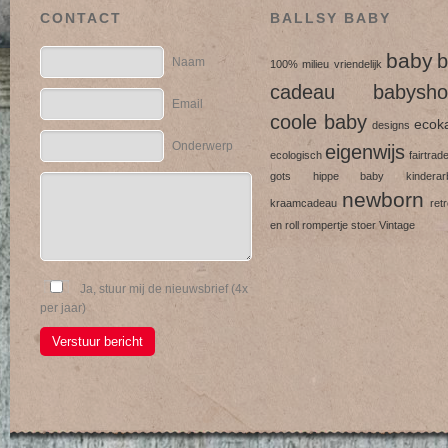
CONTACT
BALLSY BABY
baby
b
Naam
100% milieu vriendelijk
cadeau
babysho
Email
coole baby
ecok
designs
Onderwerp
eigenwijs
ecologisch
fairtrad
gots
hippe baby
kinderarb
newborn
kraamcadeau
ret
en roll
rompertje
stoer
Vintage
Ja, stuur mij de nieuwsbrief (4x
per jaar)
Verstuur bericht