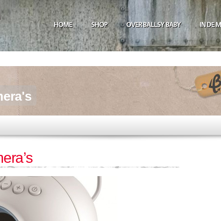
era's
era’s