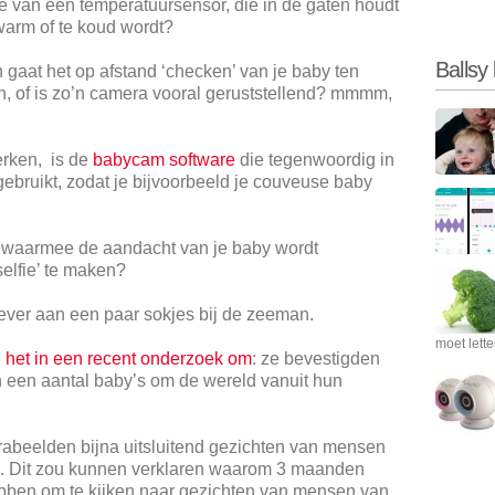
 je van een temperatuursensor, die in de gaten houdt
warm of te koud wordt?
Ballsy
en gaat het op afstand ‘checken’ van je baby ten
ijn, of is zo’n camera vooral geruststellend? mmmm,
rken, is de
babycam software
die tegenwoordig in
ebruikt, zodat je bijvoorbeeld je couveuse baby
 waarmee de aandacht van je baby wordt
elfie’ te maken?
ever aan een paar sokjes bij de zeeman.
moet lett
het in een recent onderzoek om
: ze bevestigden
 een aantal baby’s om de wereld vanuit hun
abeelden bijna uitsluitend gezichten van mensen
n. Dit zou kunnen verklaren waarom 3 maanden
bben om te kijken naar gezichten van mensen van