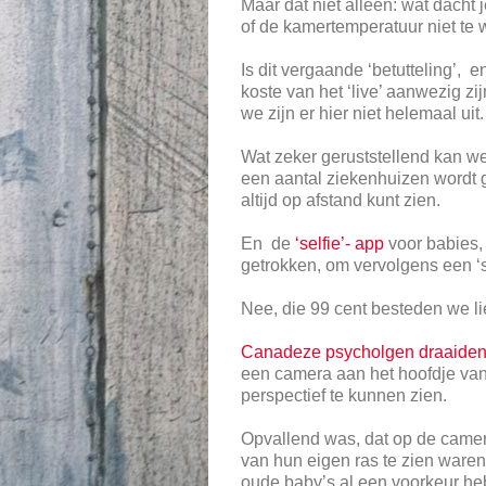
Maar dat niet alleen: wat dacht
of de kamertemperatuur niet te 
Is dit vergaande ‘betutteling’, 
koste van het ‘live’ aanwezig z
we zijn er hier niet helemaal uit.
Wat zeker geruststellend kan we
een aantal ziekenhuizen wordt g
altijd op afstand kunt zien.
En de
‘selfie’- app
voor babies,
getrokken, om vervolgens een ‘s
Nee, die 99 cent besteden we li
Canadeze psycholgen draaiden 
een camera aan het hoofdje van
perspectief te kunnen zien.
Opvallend was, dat op de camer
van hun eigen ras te zien ware
oude baby’s al een voorkeur he