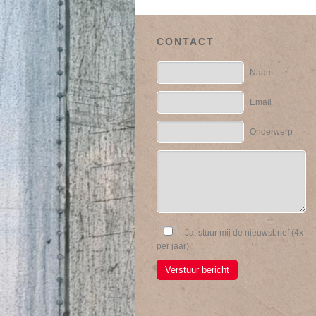
CONTACT
Naam
Email
Onderwerp
Ja, stuur mij de nieuwsbrief (4x
per jaar)
Verstuur bericht