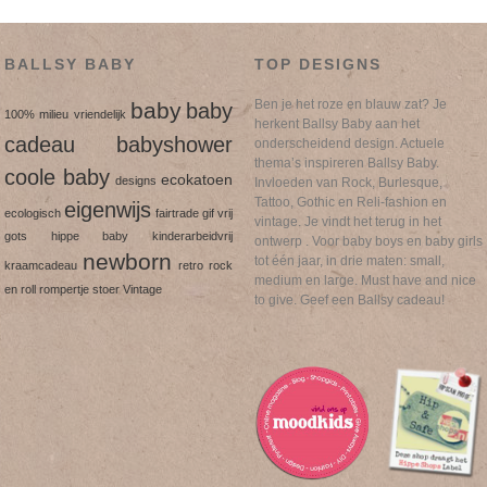
BALLSY BABY
TOP DESIGNS
Ben je het roze en blauw zat? Je
baby
baby
100% milieu vriendelijk
herkent Ballsy Baby aan het
cadeau
babyshower
onderscheidend design. Actuele
thema’s inspireren Ballsy Baby.
coole baby
ecokatoen
designs
Invloeden van Rock, Burlesque,
Tattoo, Gothic en Reli-fashion en
eigenwijs
ecologisch
fairtrade
gif vrij
vintage. Je vindt het terug in het
gots
hippe baby
kinderarbeidvrij
ontwerp . Voor baby boys en baby girls
newborn
tot één jaar, in drie maten: small,
kraamcadeau
retro
rock
medium en large. Must have and nice
en roll
rompertje
stoer
Vintage
to give. Geef een Ballsy cadeau!