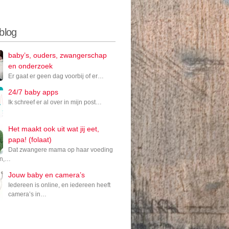
 blog
baby’s, ouders, zwangerschap
en onderzoek
Er gaat er geen dag voorbij of er…
24/7 baby apps
Ik schreef er al over in mijn post…
Het maakt ook uit wat jij eet,
papa! (folaat)
Dat zwangere mama op haar voeding
en,…
Jouw baby en camera’s
Iedereen is online, en iedereen heeft
camera’s in…